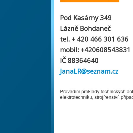
Pod Kasárny 349
Lázně Bohdaneč
tel. + 420 466 301 636
mobil: +420608543831
IČ 88364640
JanaLR@seznam.cz
Provádím překlady technických do
elektrotechniku, strojírenství, příp